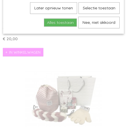
Later opnieuw tonen
Selectie toestaan
Alles toestaan
Nee, niet akkoord
Trend AC112104+
Wil jij iemand eens helemaal in de watten leggen? Dan is dit…
€ 20,00
IN WINKELWAGEN