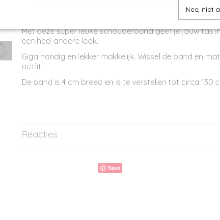
Of heb je misschien een handtas die je graag van een 
Nee, niet 
schouderband wilt voorzien?
Dan zijn de losse schouderbanden dé uitkomst.
Met deze super leuke schouderband geef je jouw tas 
een heel andere look.
Giga handig en lekker makkelijk. Wissel de band en ma
outfit.
De band is 4 cm breed en is te verstellen tot circa 130 
Reacties
Save