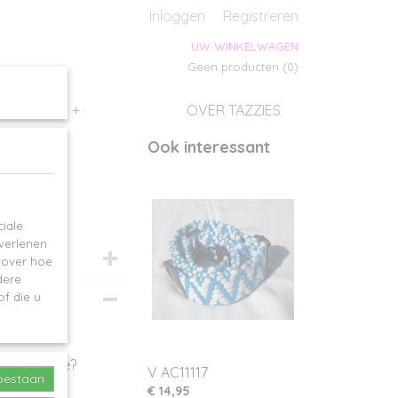
s
Inloggen
Registreren
UW WINKELWAGEN
Geen producten
(0)
SALES
+
OVER TAZZIES
Ook interessant
iale
 verlenen
e over hoe
dere
f die u
vanging toe?
V AC11117
toestaan
€ 14,95