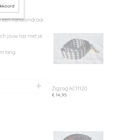
lange
akkoord
in een handomdraai
tch jouw tas met je
cm lang.
Zigzag AC11120
€ 14,95