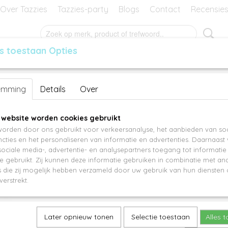
Over Tazzies
Tazzies-party
Blogs
Contact
Recensie
s toestaan Opties
RES
GEURBLOKJES
MANSIER
KADO-BON
Bagstrap AC11137
emming
Details
Over
€ 12,95
 website worden cookies gebruikt
orden door ons gebruikt voor verkeersanalyse, het aanbieden van soc
cties en het personaliseren van informatie en advertenties. Daarnaast
Specificaties
ociale media-, advertentie- en analysepartners toegang tot informati
te gebruikt. Zij kunnen deze informatie gebruiken in combinatie met an
Productcode
AC11137
Omschrijving
die zij mogelijk hebben verzameld door uw gebruik van hun diensten o
verstrekt.
Ken jij de bagstrap al?
Is je tas nog prima, maar is de schouderband aan ver
Later opnieuw tonen
Selectie toestaan
Alles 
Wil jij je favoriete tas een nieuwe look geven?