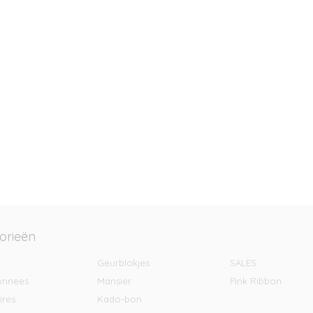
orieën
Geurblokjes
SALES
onnees
Mansier
Pink Ribbon
ires
Kado-bon