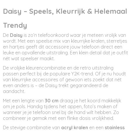
AC11220
Afmetingen (l,b,h)
Daisy – Speels, Kleurrijk & Helemaal
30 x 0 x 0 cm
Trendy
De
Daisy
is zo’n telefoonkoord waar je meteen vrolijk van
wordt. Met een speelse mix van kleurrijke kralen, sterretjes
en hartjes geeft dit accessoire jouw telefoon direct een
leuke en opvallende uitstraling. Een klein detail dat je outfit
nét wat speelser maakt.
De vrolijke kleurencombinatie en de retro uitstraling
passen perfect bij de populaire Y2K-trend. Of je nu houdt
van kleurrijke accessoires of gewoon iets zoekt dat nét
even anders is – de Daisy trekt gegarandeerd de
aandacht.
Met een lengte van
30 cm
draag je het koord makkelijk
om je pols. Handig tijdens het appen, foto’s maken of
wanneer je je telefoon snel bij de hand wilt hebben. Zo
combineer je gemak met een flinke dosis vrolijkheid.
De stevige combinatie van
acryl kralen
en een
stainless