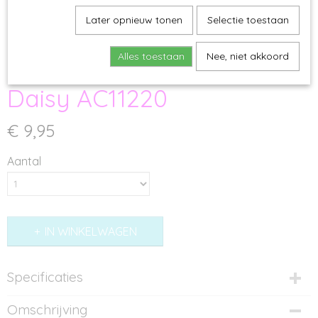
Later opnieuw tonen
Selectie toestaan
Alles toestaan
Nee, niet akkoord
Daisy AC11220
€ 9,95
Aantal
IN WINKELWAGEN
Specificaties
Productcode
Omschrijving