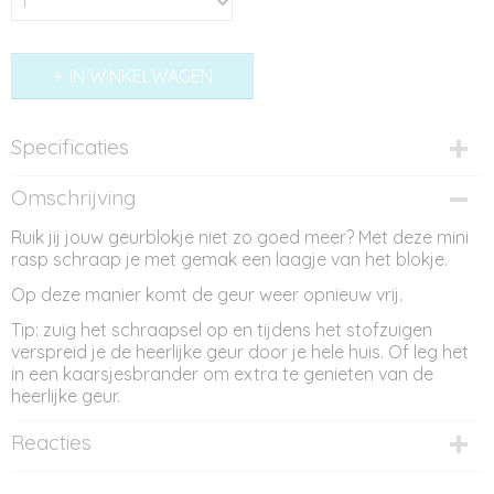
IN WINKELWAGEN
Specificaties
Productcode
Omschrijving
AC11174
Ruik jij jouw geurblokje niet zo goed meer? Met deze mini
rasp schraap je met gemak een laagje van het blokje.
Op deze manier komt de geur weer opnieuw vrij.
Tip: zuig het schraapsel op en tijdens het stofzuigen
verspreid je de heerlijke geur door je hele huis. Of leg het
in een kaarsjesbrander om extra te genieten van de
heerlijke geur.
Reacties