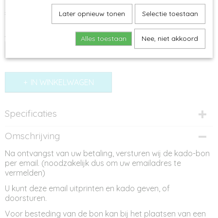
€ 25,00
Later opnieuw tonen
Selectie toestaan
Aantal
Alles toestaan
Nee, niet akkoord
IN WINKELWAGEN
Specificaties
Productcode
Omschrijving
KB05
Na ontvangst van uw betaling, versturen wij de kado-bon
per email. (noodzakelijk dus om uw emailadres te
vermelden)
U kunt deze email uitprinten en kado geven, of
doorsturen.
Voor besteding van de bon kan bij het plaatsen van een