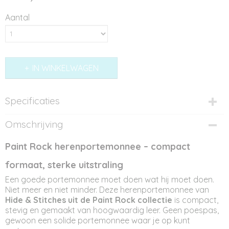
Aantal
IN WINKELWAGEN
Specificaties
Productcode
Omschrijving
PM12073
Afmetingen (l,b,h)
Paint Rock herenportemonnee – compact
11 x 2 x 9 cm
formaat, sterke uitstraling
Een goede portemonnee moet doen wat hij moet doen.
Niet meer en niet minder. Deze herenportemonnee van
Hide & Stitches uit de Paint Rock collectie
is compact,
stevig en gemaakt van hoogwaardig leer. Geen poespas,
gewoon een solide portemonnee waar je op kunt