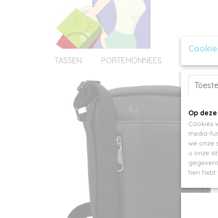
Cookie
TASSEN
PORTEMONNEES
ACCESSOI
Toest
Op deze
Cookies w
media-fun
we onze s
u onze si
gegevens 
hen hebt 