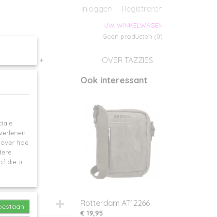
s
Inloggen
Registreren
UW WINKELWAGEN
Geen producten
(0)
SALES
+
OVER TAZZIES
Ook interessant
iale
 verlenen
e over hoe
dere
f die u
Rotterdam AT12266
toestaan
€ 19,95