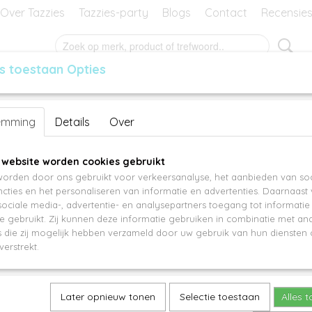
Over Tazzies
Tazzies-party
Blogs
Contact
Recensie
s toestaan Opties
RES
GEURBLOKJES
MANSIER
KADO-BON
Rotterdam AT12264
emming
Details
Over
€ 19,95
 website worden cookies gebruikt
orden door ons gebruikt voor verkeersanalyse, het aanbieden van soc
Aantal
cties en het personaliseren van informatie en advertenties. Daarnaast
ociale media-, advertentie- en analysepartners toegang tot informati
te gebruikt. Zij kunnen deze informatie gebruiken in combinatie met an
die zij mogelijk hebben verzameld door uw gebruik van hun diensten o
IN WINKELWAGEN
verstrekt.
Specificaties
Later opnieuw tonen
Selectie toestaan
Alles 