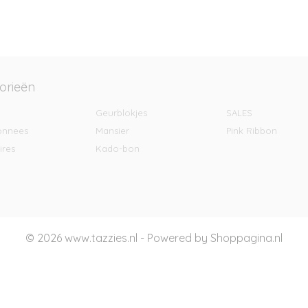
orieën
Geurblokjes
SALES
onnees
Mansier
Pink Ribbon
ires
Kado-bon
© 2026 www.tazzies.nl - Powered by Shoppagina.nl