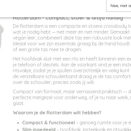
Productcode
AT12264
Omschrijving
Nee, niet 
Afmetingen (l,b,h)
14 x 4 x 18 cm
Rotterdam - compact, stoer & altijd handig
De Rotterdam is een compacte en stoere crossbody ta
wat je nodig hebt — niet meer en niet minder. Gemaak
vegan leer, combineert deze tas een robuuste look me
Ideaal voor wie zijn essentials graag bij de hand houdt
of een grote tas mee te dragen.
Het hoofdvak sluit met een rits en heeft binnenin een e
je telefoon of sleutels. Aan de voorkant vind je een ins
ritsvakje, zodat je je spullen overzichtelijk en veilig ku
de verstelbare schouderband draag je de tas comfort
over de schouder, precies zoals jij wilt.
Compact van formaat, maar verrassend praktisch — d
perfecte metgezel voor onderweg, of je nu naar werk, s
gaat.
Waarom je de Rotterdam wilt hebben?
Compact & functioneel
– genoeg ruimte voor je e
Slim ingedeeld
– hoofdvak, insteekvak en ritsvakk