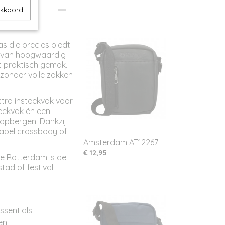
akkoord
s die precies biedt
t van hoogwaardig
t praktisch gemak.
 zonder volle zakken
xtra insteekvak voor
teekvak én een
nt opbergen. Dankzij
abel crossbody of
Amsterdam AT12267
€ 12,95
e Rotterdam is de
tad of festival
ssentials.
en.