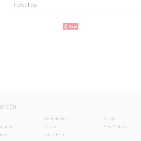
Reacties
Save
orieën
Geurblokjes
SALES
onnees
Mansier
Pink Ribbon
ires
Kado-bon