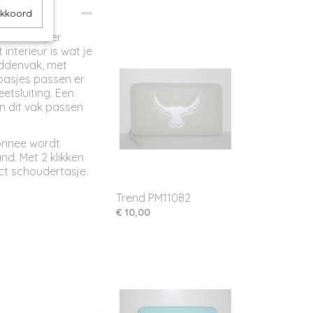
akkoord
e. Een super
interieur is wat je
ddenvak, met
 pasjes passen er
etsluiting. Een
In dit vak passen
monnee wordt
d. Met 2 klikken
t schoudertasje.
Trend PM11082
€ 10,00