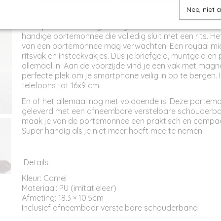
Productcode
PM11638
Omschrijving
Nee, niet 
Afmetingen (l,b,h)
18,30 x 0 x 10,50 cm
Deze portemonnee type Avignon is een echte musthav
handige portemonnee die volledig sluit met een rits. Het 
van een portemonnee mag verwachten. Een royaal mi
ritsvak en insteekvakjes. Dus je briefgeld, muntgeld en
allemaal in. Aan de voorzijde vind je een vak met magne
perfecte plek om je smartphone veilig in op te bergen. 
telefoons tot 16x9 cm.
En of het allemaal nog niet voldoende is. Deze porte
geleverd met een afneembare verstelbare schouderban
maak je van de portemonnee een praktisch en compac
Super handig als je niet meer hoeft mee te nemen.
Details:
Kleur: Camel
Materiaal: PU (imitatieleer)
Afmeting: 18.3 × 10.5cm
Inclusief afneembaar verstelbare schouderband