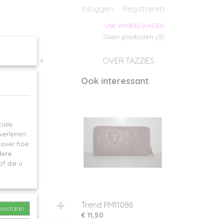
s
Inloggen
Registreren
UW WINKELWAGEN
Geen producten
(0)
SALES
+
OVER TAZZIES
Ook interessant
iale
 verlenen
e over hoe
dere
f die u
Trend PM11086
toestaan
€ 11,50