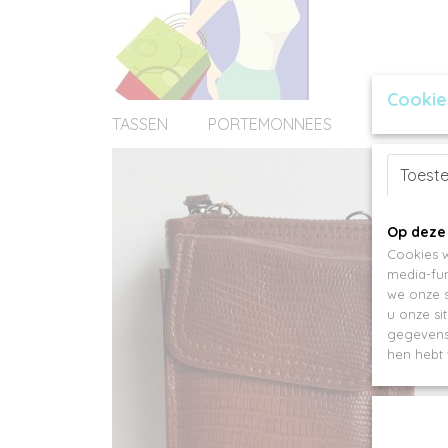
Cookie
TASSEN
PORTEMONNEES
ACCESSOI
Toest
Op deze
Cookies w
media-fun
we onze s
u onze si
gegevens 
hen hebt 