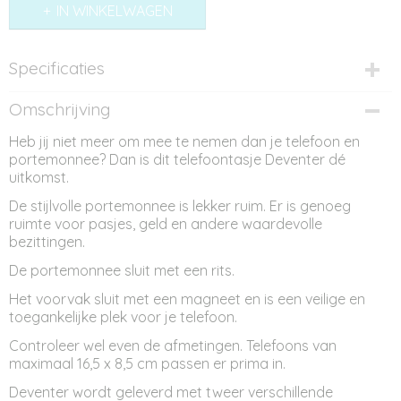
IN WINKELWAGEN
Specificaties
Productcode
Omschrijving
PM11741
Heb jij niet meer om mee te nemen dan je telefoon en
Afmetingen (l,b,h)
portemonnee? Dan is dit telefoontasje Deventer dé
20,50 x 0 x 10,50 cm
uitkomst.
De stijlvolle portemonnee is lekker ruim. Er is genoeg
ruimte voor pasjes, geld en andere waardevolle
bezittingen.
De portemonnee sluit met een rits.
Het voorvak sluit met een magneet en is een veilige en
toegankelijke plek voor je telefoon.
Controleer wel even de afmetingen. Telefoons van
maximaal 16,5 x 8,5 cm passen er prima in.
Deventer wordt geleverd met tweer verschillende