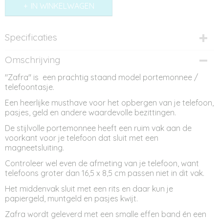
IN WINKELWAGEN
Specificaties
Productcode
Omschrijving
PM11757
"Zafra" is een prachtig staand model portemonnee /
Afmetingen (l,b,h)
telefoontasje.
10,50 x 0 x 20,50 cm
Een heerlijke musthave voor het opbergen van je telefoon,
pasjes, geld en andere waardevolle bezittingen.
De stijlvolle portemonnee heeft een ruim vak aan de
voorkant voor je telefoon dat sluit met een
magneetsluiting.
Controleer wel even de afmeting van je telefoon, want
telefoons groter dan 16,5 x 8,5 cm passen niet in dit vak.
Het middenvak sluit met een rits en daar kun je
papiergeld, muntgeld en pasjes kwijt.
Zafra wordt geleverd met een smalle effen band én een