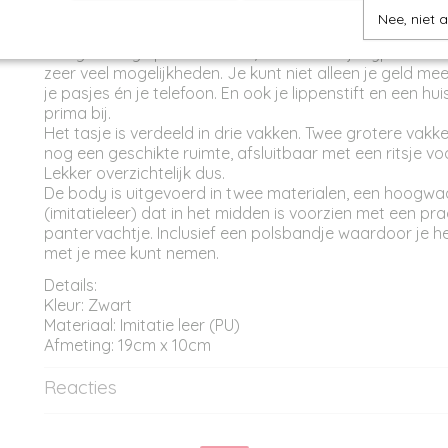
Productcode
PM11577
Omschrijving
Nee, niet 
Een geweldige portemonnee/telefoontasje type "Kreta
zeer veel mogelijkheden. Je kunt niet alleen je geld 
je pasjes én je telefoon. En ook je lippenstift en een hui
prima bij.
Het tasje is verdeeld in drie vakken. Twee grotere vakk
nog een geschikte ruimte, afsluitbaar met een ritsje vo
Lekker overzichtelijk dus.
De body is uitgevoerd in twee materialen, een hoogwa
(imitatieleer) dat in het midden is voorzien met een pra
pantervachtje. Inclusief een polsbandje waardoor je h
met je mee kunt nemen.
Details:
Kleur: Zwart
Materiaal: Imitatie leer (PU)
Afmeting: 19cm x 10cm
Reacties