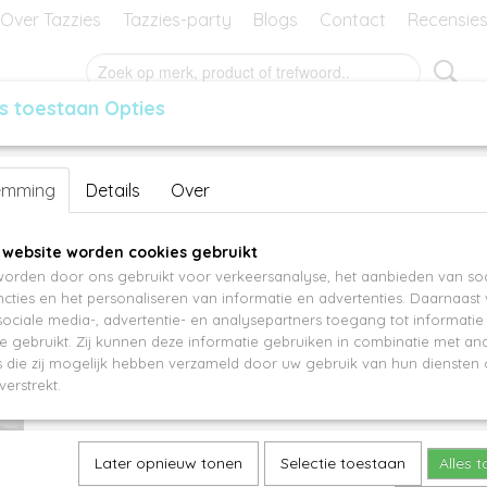
Over Tazzies
Tazzies-party
Blogs
Contact
Recensie
s toestaan Opties
RES
GEURBLOKJES
MANSIER
KADO-BON
Kreta PM11577
emming
Details
Over
€ 16,95
 website worden cookies gebruikt
orden door ons gebruikt voor verkeersanalyse, het aanbieden van soc
Aantal
cties en het personaliseren van informatie en advertenties. Daarnaast
ociale media-, advertentie- en analysepartners toegang tot informati
te gebruikt. Zij kunnen deze informatie gebruiken in combinatie met an
die zij mogelijk hebben verzameld door uw gebruik van hun diensten o
IN WINKELWAGEN
verstrekt.
Specificaties
Later opnieuw tonen
Selectie toestaan
Alles 