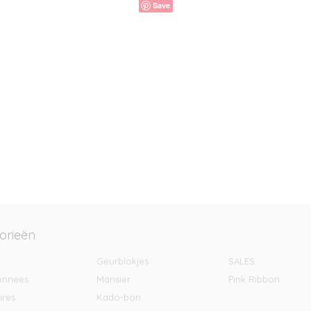
Save
orieën
Geurblokjes
SALES
onnees
Mansier
Pink Ribbon
ires
Kado-bon