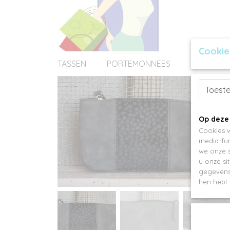
Cookie
TASSEN
PORTEMONNEES
ACCESSOI
Toest
Op deze
Cookies w
media-fun
we onze s
u onze si
gegevens 
hen hebt 