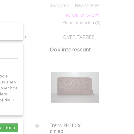
s
Inloggen
Registreren
UW WINKELWAGEN
Geen producten
(0)
SALES
+
OVER TAZZIES
Ook interessant
iale
 verlenen
e over hoe
dere
f die u
Trend PM11086
toestaan
€ 11,50