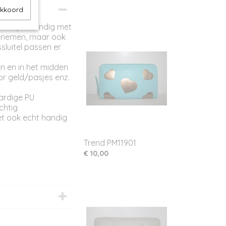
akkoord
". Superhandig met
meenemen, maar ook
ssluitel passen er
en en in het midden
or geld/pasjes enz.
ardige PU
chtig
et ook echt handig
Trend PM11901
€ 10,00