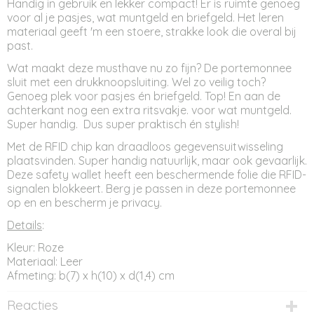
Handig in gebruik en lekker compact! Er is ruimte genoeg
voor al je pasjes, wat muntgeld en briefgeld. Het leren
materiaal geeft 'm een stoere, strakke look die overal bij
past.
Wat maakt deze musthave nu zo fijn? De portemonnee
sluit met een drukknoopsluiting. Wel zo veilig toch?
Genoeg plek voor pasjes én briefgeld. Top! En aan de
achterkant nog een extra ritsvakje. voor wat muntgeld.
Super handig. Dus super praktisch én stylish!
Met de RFID chip kan draadloos gegevensuitwisseling
plaatsvinden. Super handig natuurlijk, maar ook gevaarlijk.
Deze safety wallet heeft een beschermende folie die RFID-
signalen blokkeert. Berg je passen in deze portemonnee
op en en bescherm je privacy.
Details
:
Kleur: Roze
Materiaal: Leer
Afmeting: b(7) x h(10) x d(1,4) cm
Reacties