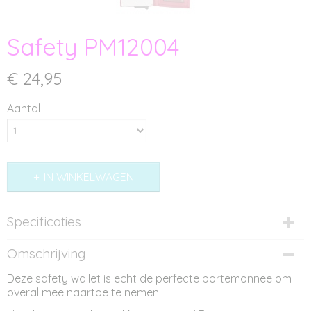
Safety PM12004
€ 24,95
Aantal
IN WINKELWAGEN
Specificaties
Productcode
Omschrijving
PM12004
Deze safety wallet is echt de perfecte portemonnee om
Afmetingen (l,b,h)
overal mee naartoe te nemen.
7 x 1,40 x 10 cm