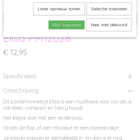
Later opnieuw tonen
Selectie toestaan
Niet op voorraad
Alles toestaan
Nee, niet akkoord
Elisa PM12028
€ 12,95
Specificaties
Productcode
Omschrijving
PM12028
Dit portemonneetje Elisa is een musthave voor jou als je
Afmetingen (l,b,h)
van klein, compact en fancy houdt.
11 x 1,50 x 7,50 cm
Het klepje sluit met een drukknoop.
Onder de flap zit een ritsvakje en een insteekvakje.
Je pasjes passen er gemakkelijk in en dan is er nog