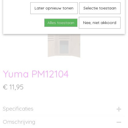
Later opnieuw tonen
Selectie toestaan
Alles toestaan
Nee, niet akkoord
Yuma PM12104
€ 11,95
Specificaties
Productcode
Omschrijving
PM12104