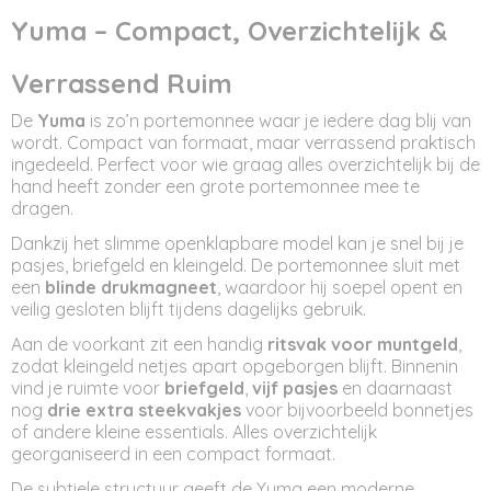
Afmetingen (l,b,h)
Yuma – Compact, Overzichtelijk &
12,50 x 0 x 8 cm
Verrassend Ruim
De
Yuma
is zo’n portemonnee waar je iedere dag blij van
wordt. Compact van formaat, maar verrassend praktisch
ingedeeld. Perfect voor wie graag alles overzichtelijk bij de
hand heeft zonder een grote portemonnee mee te
dragen.
Dankzij het slimme openklapbare model kan je snel bij je
pasjes, briefgeld en kleingeld. De portemonnee sluit met
een
blinde drukmagneet
, waardoor hij soepel opent en
veilig gesloten blijft tijdens dagelijks gebruik.
Aan de voorkant zit een handig
ritsvak voor muntgeld
,
zodat kleingeld netjes apart opgeborgen blijft. Binnenin
vind je ruimte voor
briefgeld
,
vijf pasjes
en daarnaast
nog
drie extra steekvakjes
voor bijvoorbeeld bonnetjes
of andere kleine essentials. Alles overzichtelijk
georganiseerd in een compact formaat.
De subtiele structuur geeft de Yuma een moderne