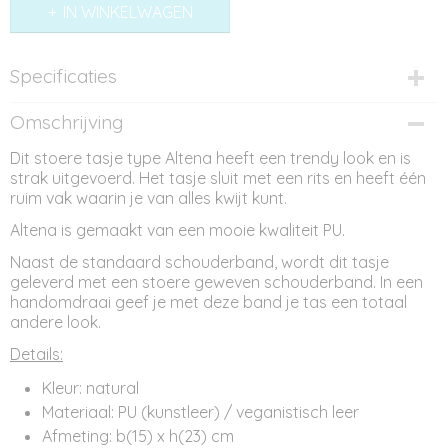
IN WINKELWAGEN
Specificaties
Productcode
Omschrijving
AT11836
Dit stoere tasje type Altena heeft een trendy look en is
strak uitgevoerd. Het tasje sluit met een rits en heeft één
ruim vak waarin je van alles kwijt kunt.
Altena is gemaakt van een mooie kwaliteit PU.
Naast de standaard schouderband, wordt dit tasje
geleverd met een stoere geweven schouderband. In een
handomdraai geef je met deze band je tas een totaal
andere look.
Details:
Kleur: natural
Materiaal: PU (kunstleer) / veganistisch leer
Afmeting: b(15) x h(23) cm