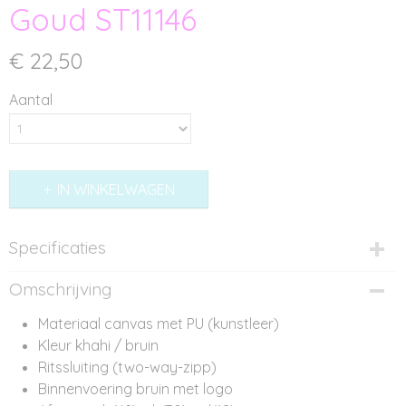
Goud ST11146
€ 22,50
Aantal
IN WINKELWAGEN
Specificaties
Productcode
Omschrijving
ST11146
Materiaal canvas met PU (kunstleer)
Kleur khahi / bruin
Ritssluiting (two-way-zipp)
Binnenvoering bruin met logo