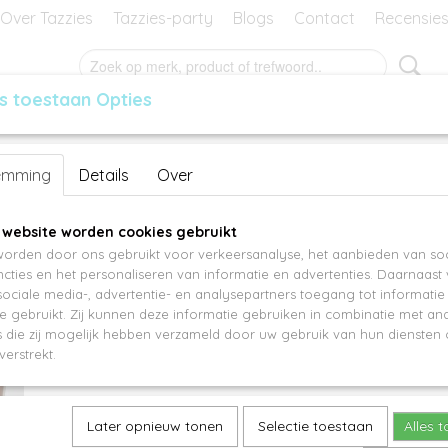
Over Tazzies
Tazzies-party
Blogs
Contact
Recensie
s toestaan Opties
RES
GEURBLOKJES
MANSIER
KADO-BON
Snake ST11565
emming
Details
Over
€ 34,95
 website worden cookies gebruikt
orden door ons gebruikt voor verkeersanalyse, het aanbieden van soc
Aantal
cties en het personaliseren van informatie en advertenties. Daarnaast
ociale media-, advertentie- en analysepartners toegang tot informati
te gebruikt. Zij kunnen deze informatie gebruiken in combinatie met an
die zij mogelijk hebben verzameld door uw gebruik van hun diensten o
IN WINKELWAGEN
verstrekt.
Specificaties
Later opnieuw tonen
Selectie toestaan
Alles 