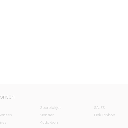
orieën
Geurblokjes
SALES
onnees
Mansier
Pink Ribbon
ires
Kado-bon