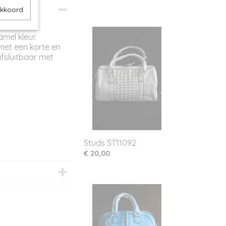
akkoord
kt van
mel kleur.
met een korte en
afsluitbaar met
Studs ST11092
€ 20,00