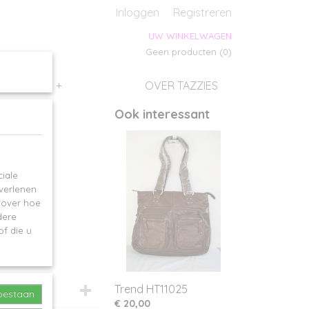
s
Inloggen
Registreren
UW WINKELWAGEN
Geen producten
(0)
SALES
+
OVER TAZZIES
Ook interessant
iale
 verlenen
e over hoe
dere
f die u
Trend HT11025
toestaan
€ 20,00