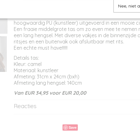
Productcode
ST11565
Omschrijving
Nee, niet 
Gave stoere snake schouderotas met voorvak. Gemaa
hoogwaardig PU (kunstleer) uitgevoerd in een mooie ca
Een fraaie middelgrote tas om zo even mee te nemen 
een lang hengsel. Met diverse vakjes in de binnenzijde 
ritsjes en een buitenvak ook afsluitbaar met rits.
Een echte must have!!!!!!
Details tas:
Kleur: camel
Materiaal: kunstleer
Afmeting: 31cm x 24cm (bxh)
Afmeting lang hengsel: 140cm
Van EUR 34,95 voor EUR 20,00
Reacties
Save