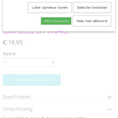
Later opnieuw tonen
Selectie toestaan
Alles toestaan
Nee, niet akkoord
Corsica ST11846
€ 19,95
Aantal
IN WINKELWAGEN
Specificaties
Productcode
Omschrijving
ST11846