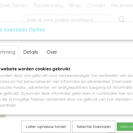
Over Tazzies
Tazzies-party
Blogs
Contact
Recensie
s toestaan Opties
RES
GEURBLOKJES
MANSIER
KADO-BON
Merel ST12153
emming
Details
Over
€ 39,95
 website worden cookies gebruikt
orden door ons gebruikt voor verkeersanalyse, het aanbieden van soc
Aantal
cties en het personaliseren van informatie en advertenties. Daarnaast
ociale media-, advertentie- en analysepartners toegang tot informati
te gebruikt. Zij kunnen deze informatie gebruiken in combinatie met an
die zij mogelijk hebben verzameld door uw gebruik van hun diensten o
IN WINKELWAGEN
verstrekt.
Specificaties
Later opnieuw tonen
Selectie toestaan
Alles 