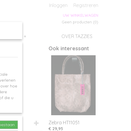
s
Inloggen
Registreren
UW WINKELWAGEN
Geen producten
(0)
SALES
+
OVER TAZZIES
Ook interessant
iale
 verlenen
e over hoe
dere
f die u
Zebra HT11051
toestaan
€ 29,95