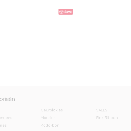
Save
orieën
Geurblokjes
SALES
onnees
Mansier
Pink Ribbon
ires
Kado-bon