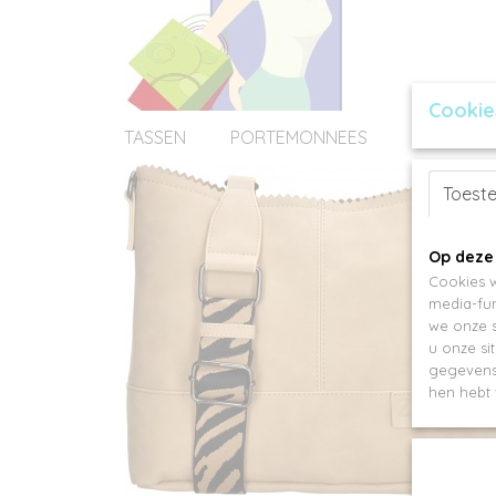
Cookie
TASSEN
PORTEMONNEES
ACCESSOI
Toest
Op deze
Cookies w
media-fun
we onze s
u onze si
gegevens 
hen hebt 