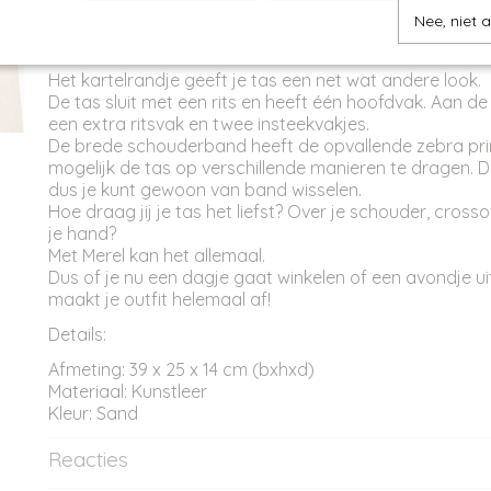
Productcode
ST12153
Omschrijving
Nee, niet 
Afmetingen (l,b,h)
39 x 14 x 25 cm
Merel is een toffe schoudertas van Zebra.
Het kartelrandje geeft je tas een net wat andere look.
De tas sluit met een rits en heeft één hoofdvak. Aan de
een extra ritsvak en twee insteekvakjes.
De brede schouderband heeft de opvallende zebra pri
mogelijk de tas op verschillende manieren te dragen. 
dus je kunt gewoon van band wisselen.
Hoe draag jij je tas het liefst? Over je schouder, crosso
je hand?
Met Merel kan het allemaal.
Dus of je nu een dagje gaat winkelen of een avondje uit
maakt je outfit helemaal af!
Details:
Afmeting: 39 x 25 x 14 cm (bxhxd)
Materiaal: Kunstleer
Kleur: Sand
Reacties