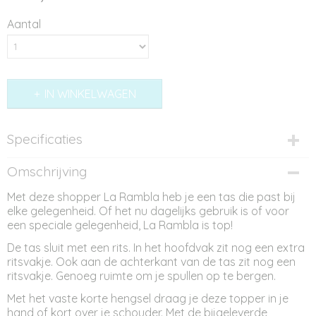
Aantal
IN WINKELWAGEN
Specificaties
Productcode
Omschrijving
ST12177
Met deze shopper La Rambla heb je een tas die past bij
Afmetingen (l,b,h)
elke gelegenheid. Of het nu dagelijks gebruik is of voor
35 x 13 x 28 cm
een speciale gelegenheid, La Rambla is top!
De tas sluit met een rits. In het hoofdvak zit nog een extra
ritsvakje. Ook aan de achterkant van de tas zit nog een
ritsvakje. Genoeg ruimte om je spullen op te bergen.
Met het vaste korte hengsel draag je deze topper in je
hand of kort over je schouder. Met de bijgeleverde