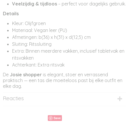
Veelzijdig & tijdloos
– perfect voor dagelijks gebruik.
Details
Kleur: Olijfgroen
Materiaal: Vegan leer (PU)
Afmetingen: b(36) x h(31) x d(12,5) cm
Sluiting: Ritssluiting
Extra: Binnen meerdere vakken, inclusief tabletvak en
ritsvakken
Achterkant: Extra ritsvak
De
Josie shopper
is elegant, stoer en verrassend
praktisch — een tas die moeiteloos past bij elke outfit en
elke dag.
Reacties
Save