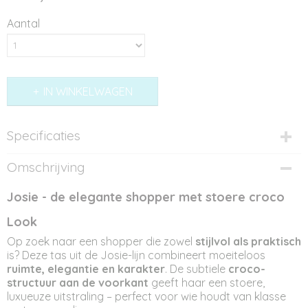
Aantal
IN WINKELWAGEN
Specificaties
Productcode
Omschrijving
ST12269
Afmetingen (l,b,h)
Josie - de elegante shopper met stoere croco
36 x 12,50 x 31 cm
Look
Op zoek naar een shopper die zowel
stijlvol als praktisch
is? Deze tas uit de Josie-lijn combineert moeiteloos
ruimte, elegantie en karakter
. De subtiele
croco-
structuur aan de voorkant
geeft haar een stoere,
luxueuze uitstraling – perfect voor wie houdt van klasse