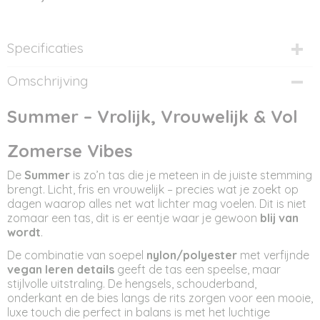
Specificaties
Productcode
Omschrijving
ST12322
Afmetingen (l,b,h)
Summer – Vrolijk, Vrouwelijk & Vol
36 x 13 x 32 cm
Zomerse Vibes
De
Summer
is zo’n tas die je meteen in de juiste stemming
brengt. Licht, fris en vrouwelijk – precies wat je zoekt op
dagen waarop alles net wat lichter mag voelen. Dit is niet
zomaar een tas, dit is er eentje waar je gewoon
blij van
wordt
.
De combinatie van soepel
nylon/polyester
met verfijnde
vegan leren details
geeft de tas een speelse, maar
stijlvolle uitstraling. De hengsels, schouderband,
onderkant en de bies langs de rits zorgen voor een mooie,
luxe touch die perfect in balans is met het luchtige