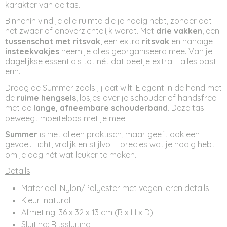
karakter van de tas.
Binnenin vind je alle ruimte die je nodig hebt, zonder dat
het zwaar of onoverzichtelijk wordt. Met
drie vakken
, een
tussenschot met ritsvak
, een extra
ritsvak
en handige
insteekvakjes
neem je alles georganiseerd mee. Van je
dagelijkse essentials tot nét dat beetje extra – alles past
erin.
Draag de Summer zoals jij dat wilt. Elegant in de hand met
de
ruime hengsels
, losjes over je schouder of handsfree
met de
lange, afneembare schouderband
. Deze tas
beweegt moeiteloos met je mee.
Summer
is niet alleen praktisch, maar geeft ook een
gevoel. Licht, vrolijk en stijlvol – precies wat je nodig hebt
om je dag nét wat leuker te maken.
Details
Materiaal: Nylon/Polyester met vegan leren details
Kleur: natural
Afmeting: 36 x 32 x 13 cm (B x H x D)
Sluiting: Ritssluiting