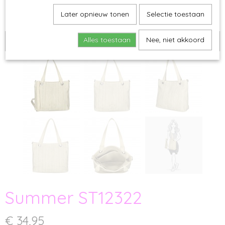
Later opnieuw tonen
Selectie toestaan
Alles toestaan
Nee, niet akkoord
Niet op voorraad
Summer ST12322
€ 34,95