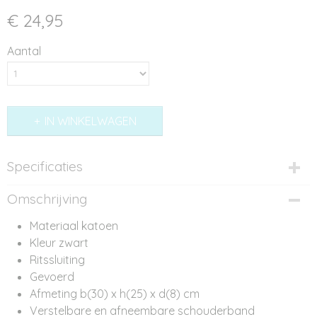
€ 24,95
Aantal
IN WINKELWAGEN
Specificaties
Productcode
Omschrijving
ST11518
Materiaal katoen
Kleur zwart
Ritssluiting
Gevoerd
Afmeting b(30) x h(25) x d(8) cm
Verstelbare en afneembare schouderband