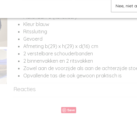
Productcode
ST11929
Omschrijving
Nee, niet 
Materiaal PU (kunstleer)
Kleur blauw
Ritssluiting
Gevoerd
Afmeting b(29) x h(29) x d(16) cm
2 verstelbare schouderbanden
2 binnenvakken en 2 ritsvakken
Zowel aan de voorzijde als aan de achterzijde sto
Opvallende tas die ook gewoon praktisch is
Reacties
Save