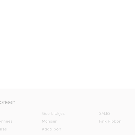
orieën
Geurblokjes
SALES
onnees
Mansier
Pink Ribbon
ires
Kado-bon