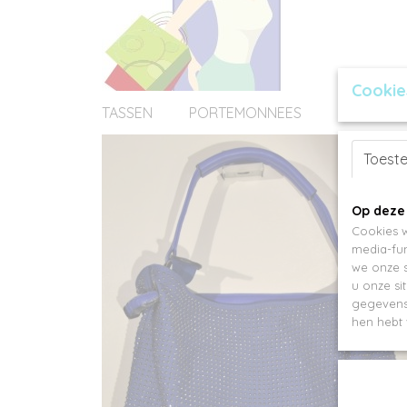
Cookie
TASSEN
PORTEMONNEES
ACCESSOI
Toest
Op deze
Cookies w
media-fun
we onze s
u onze si
gegevens 
hen hebt 