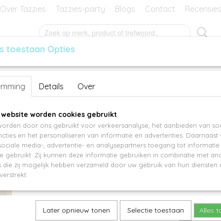
Over Tazzies
Tazzies-party
Blogs
Contact
Recensie
s toestaan Opties
RES
GEURBLOKJES
MANSIER
KADO-BON
Studs ST11929
emming
Details
Over
€ 29,95
 website worden cookies gebruikt
orden door ons gebruikt voor verkeersanalyse, het aanbieden van soc
Aantal
cties en het personaliseren van informatie en advertenties. Daarnaast
ociale media-, advertentie- en analysepartners toegang tot informati
te gebruikt. Zij kunnen deze informatie gebruiken in combinatie met an
die zij mogelijk hebben verzameld door uw gebruik van hun diensten o
IN WINKELWAGEN
verstrekt.
Specificaties
Later opnieuw tonen
Selectie toestaan
Alles 