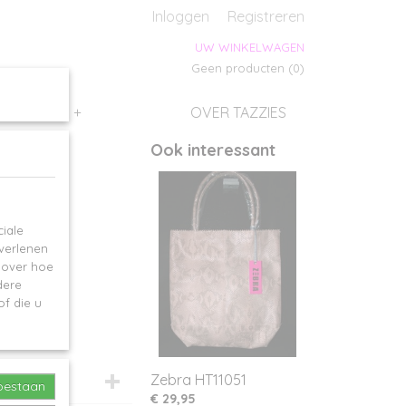
s
Inloggen
Registreren
UW WINKELWAGEN
Geen producten
(0)
SALES
+
OVER TAZZIES
Ook interessant
iale
 verlenen
e over hoe
dere
f die u
Zebra HT11051
toestaan
€ 29,95