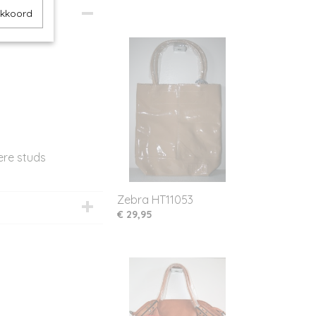
akkoord
ere studs
Zebra HT11053
€ 29,95