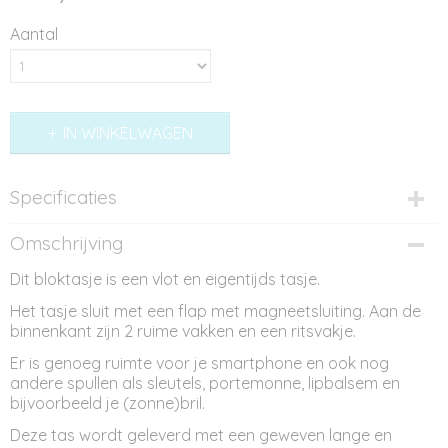
Aantal
IN WINKELWAGEN
Specificaties
Productcode
Omschrijving
ST11058
Dit bloktasje is een vlot en eigentijds tasje.
Afmetingen (l,b,h)
19 x 5 x 14 cm
Het tasje sluit met een flap met magneetsluiting. Aan de
binnenkant zijn 2 ruime vakken en een ritsvakje.
Er is genoeg ruimte voor je smartphone en ook nog
andere spullen als sleutels, portemonne, lipbalsem en
bijvoorbeeld je (zonne)bril.
Deze tas wordt geleverd met een geweven lange en