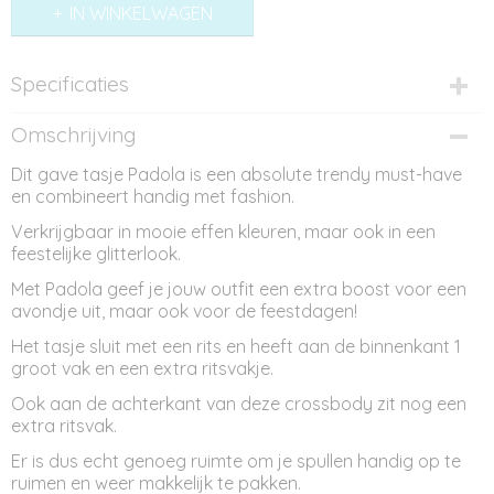
IN WINKELWAGEN
Specificaties
Productcode
Omschrijving
AT12045
Dit gave tasje Padola is een absolute trendy must-have
Afmetingen (l,b,h)
en combineert handig met fashion.
21 x 6,50 x 15,50 cm
Verkrijgbaar in mooie effen kleuren, maar ook in een
feestelijke glitterlook.
Met Padola geef je jouw outfit een extra boost voor een
avondje uit, maar ook voor de feestdagen!
Het tasje sluit met een rits en heeft aan de binnenkant 1
groot vak en een extra ritsvakje.
Ook aan de achterkant van deze crossbody zit nog een
extra ritsvak.
Er is dus echt genoeg ruimte om je spullen handig op te
ruimen en weer makkelijk te pakken.