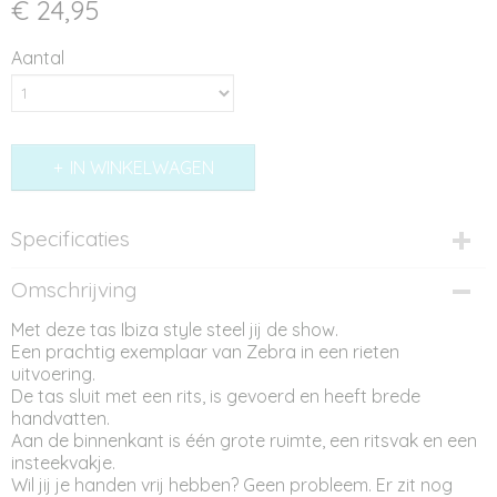
€ 24,95
Aantal
IN WINKELWAGEN
Specificaties
Productcode
Omschrijving
AT12083
Met deze tas Ibiza style steel jij de show.
Afmetingen (l,b,h)
Een prachtig exemplaar van Zebra in een rieten
21 x 11 x 18 cm
uitvoering.
De tas sluit met een rits, is gevoerd en heeft brede
handvatten.
Aan de binnenkant is één grote ruimte, een ritsvak en een
insteekvakje.
Wil jij je handen vrij hebben? Geen probleem. Er zit nog