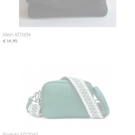
Klein AT11634
€ 14,95
Padola AT12042