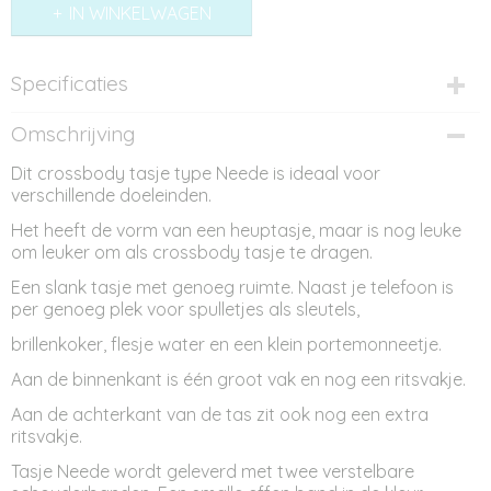
IN WINKELWAGEN
Specificaties
Productcode
Omschrijving
AT12118
Dit crossbody tasje type Neede is ideaal voor
Afmetingen (l,b,h)
verschillende doeleinden.
28 x 0 x 16 cm
Het heeft de vorm van een heuptasje, maar is nog leuke
om leuker om als crossbody tasje te dragen.
Een slank tasje met genoeg ruimte. Naast je telefoon is
per genoeg plek voor spulletjes als sleutels,
brillenkoker, flesje water en een klein portemonneetje.
Aan de binnenkant is één groot vak en nog een ritsvakje.
Aan de achterkant van de tas zit ook nog een extra
ritsvakje.
Tasje Neede wordt geleverd met twee verstelbare