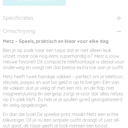
Specificaties
Productcode
Omschrijving
AT12344
Metz – Speels, praktisch en klaar voor elke dag
Afmetingen (l,b,h)
14,50 x 0 x 20,50 cm
Ben je op zoek naar een tasje dat er niet alleen leuk
uitziet, maar ook nog eens superhandig is?
Metz
is jouw
nieuwe favoriet! Dit compacte telefoontasje is ideaal voor
onderweg en voegt nét dat beetje extra toe aan je outfit.
Metz heeft twee handige vakken – perfect om je telefoon,
sleutels, pasjes en wat los geld in op te bergen. Eén van
de vakken sluit je veilig af met een rits, en de flap met
magneetsluiting én siergesp zorgt ervoor dat alles netjes
op z’n plek blijft. Zo heb je je spullen goed georganiseerd
én veilig opgeborgen.
En dan die look! De speelse print maakt Metz een echte
blikvanger. Of je nu een simpele outfit draagt of juist all-
out gaat, dit tasje geeft je look meteen een boost.