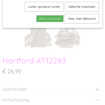
Later opnieuw tonen
Selectie toestaan
Alles toestaan
Nee, niet akkoord
Hartford AT12283
€ 26,95
Specificaties
Productcode
Omschrijving
AT12283