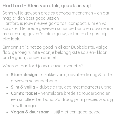
Afmetingen (l,b,h)
Hartford – Klein van stuk, groots in stijl
15 x 6 x 20 cm
Soms wil je gewoon precies genoeg meenemen – en dat
mag er dan best goed uitzien.
Hartford is jouw nieuwe go-to tas: compact, slim én vol
karakter. De brede geweven schouderband en opvallende
metalen ring geven ‘m die eigenwijze touch die past bij
elke look.
Binnenin zit ‘ie net zo goed in elkaar. Dubbele rits, veilige
flap, genoeg ruimte voor je belangrijkste spullen– klaar
om te gaan, zonder rommel.
Waarom Hartford jouw nieuwe favoriet is?
Stoer design
– strakke vorm, opvallende ring & toffe
geweven schouderband
Slim & veilig
– dubbele rits, klep met magneetsluiting
Comfortabel
– verstelbare brede schouderband en
een smalle effen band. Zo draag je 'm precies zoals jij
‘m wilt dragen
Vegan & duurzaam
– stijl met een goed gevoel