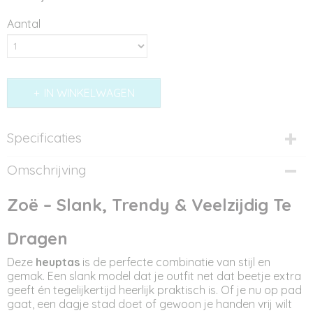
Aantal
IN WINKELWAGEN
Specificaties
Productcode
Omschrijving
AT12373
Afmetingen (l,b,h)
Zoë – Slank, Trendy & Veelzijdig Te
25 x 2 x 15 cm
Dragen
Deze
heuptas
is de perfecte combinatie van stijl en
gemak. Een slank model dat je outfit net dat beetje extra
geeft én tegelijkertijd heerlijk praktisch is. Of je nu op pad
gaat, een dagje stad doet of gewoon je handen vrij wilt