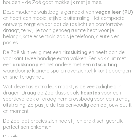
houden – de Zoë gaat makkelijk met je mee.
Deze moderne waistbag is gemaakt van
vegan leer (PU)
en heeft een mooie, stijlvolle uitstraling. Het compacte
ontwerp zorgt ervoor dat de tas licht en comfortabel
draagt, terwijl je toch genoeg ruimte hebt voor je
belangrijkste essentials zoals je telefoon, sleutels en
pasjes.
De Zoë sluit veilig met een
ritssluiting
en heeft aan de
voorkant twee handige extra vakken. Eén vak sluit met
een
drukknoop
en het andere met een
ritssluiting
,
waardoor je kleinere spullen overzichtelijk kunt opbergen
en snel terugvindt.
Wat deze tas extra leuk maakt, is de veelzijdigheid in
dragen. Draag de Zoë klassiek als
heuptas
voor een
sportieve look of draag hem crossbody voor een trendy
uitstraling. Zo pas je de tas eenvoudig aan op jouw outfit
en moment.
De Zoë laat precies zien hoe stijl en praktisch gebruik
perfect samenkomen.
Details