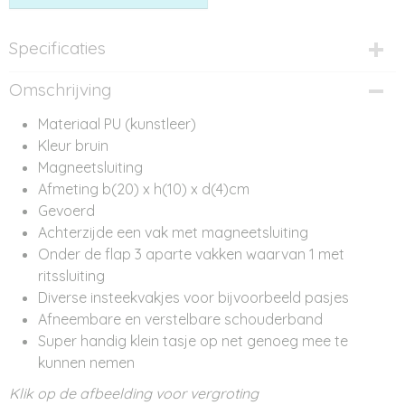
Specificaties
Productcode
Omschrijving
AT11631
Materiaal PU (kunstleer)
Kleur bruin
Magneetsluiting
Afmeting b(20) x h(10) x d(4)cm
Gevoerd
Achterzijde een vak met magneetsluiting
Onder de flap 3 aparte vakken waarvan 1 met
ritssluiting
Diverse insteekvakjes voor bijvoorbeeld pasjes
Afneembare en verstelbare schouderband
Super handig klein tasje op net genoeg mee te
kunnen nemen
Klik op de afbeelding voor vergroting