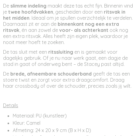
De
slimme indeling
maakt deze tas echt fijn. Binnenin vind
je
twee hoofdvakken
, gescheiden door een
ritsvak in
het midden
. Ideaal om je spullen overzichtelijk te verdelen.
Daarnaast zit er aan de
binnenkant nog een extra
ritsvak
, én aan zowel de
voor- als achterkant
ook nog
een extra ritsvak. Alles heeft zijn eigen plek, waardoor je
nooit meer hoeft te zoeken.
De tas sluit met een
ritssluiting
en is gemaakt voor
dagelijks gebruik. Of je nu naar werk gaat, een dagje de
stad in gaat of onderweg bent – de Stacey past altijd.
De
brede, afneembare schouderband
geeft de tas een
stoere twist en zorgt voor extra draagcomfort. Draag
haar crossbody of over de schouder, precies zoals jij wilt.
Details
Materiaal: PU (kunstleer)
Kleur: Camel
Afmeting: 24 x 20 x 9 cm (B x H x D)