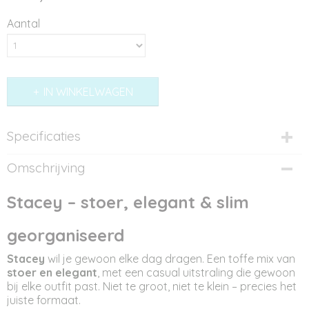
Aantal
IN WINKELWAGEN
Specificaties
Productcode
Omschrijving
ST12308
Afmetingen (l,b,h)
Stacey – stoer, elegant & slim
24 x 9 x 20 cm
georganiseerd
Stacey
wil je gewoon elke dag dragen. Een toffe mix van
stoer en elegant
, met een casual uitstraling die gewoon
bij elke outfit past. Niet te groot, niet te klein – precies het
juiste formaat.