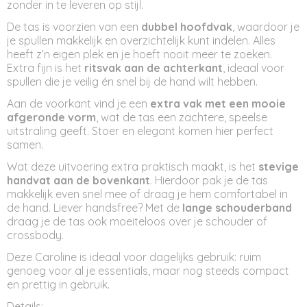
zonder in te leveren op stijl.
De tas is voorzien van een
dubbel hoofdvak
, waardoor je
je spullen makkelijk en overzichtelijk kunt indelen. Alles
heeft z’n eigen plek en je hoeft nooit meer te zoeken.
Extra fijn is het
ritsvak aan de achterkant
, ideaal voor
spullen die je veilig én snel bij de hand wilt hebben.
Aan de voorkant vind je een
extra vak met een mooie
afgeronde vorm
, wat de tas een zachtere, speelse
uitstraling geeft. Stoer en elegant komen hier perfect
samen.
Wat deze uitvoering extra praktisch maakt, is het
stevige
handvat aan de bovenkant
. Hierdoor pak je de tas
makkelijk even snel mee of draag je hem comfortabel in
de hand. Liever handsfree? Met de
lange schouderband
draag je de tas ook moeiteloos over je schouder of
crossbody.
Deze Caroline is ideaal voor dagelijks gebruik: ruim
genoeg voor al je essentials, maar nog steeds compact
en prettig in gebruik.
Details
: