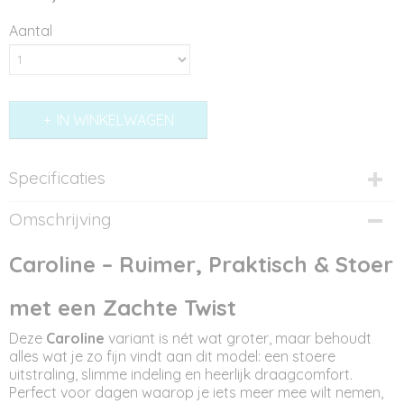
Aantal
IN WINKELWAGEN
Specificaties
Productcode
Omschrijving
ST12315
Afmetingen (l,b,h)
Caroline – Ruimer, Praktisch & Stoer
23 x 8 x 16 cm
met een Zachte Twist
Deze
Caroline
variant is nét wat groter, maar behoudt
alles wat je zo fijn vindt aan dit model: een stoere
uitstraling, slimme indeling en heerlijk draagcomfort.
Perfect voor dagen waarop je iets meer mee wilt nemen,