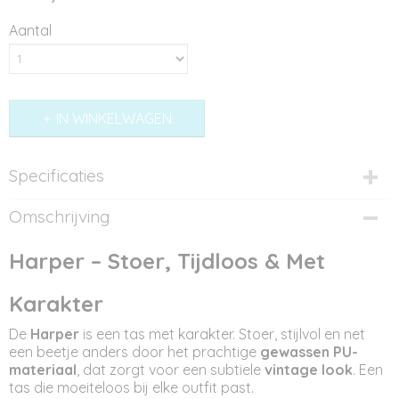
Aantal
IN WINKELWAGEN
Specificaties
Productcode
Omschrijving
ST12320
Afmetingen (l,b,h)
Harper – Stoer, Tijdloos & Met
26 x 7 x 16 cm
Karakter
De
Harper
is een tas met karakter. Stoer, stijlvol en net
een beetje anders door het prachtige
gewassen PU-
materiaal
, dat zorgt voor een subtiele
vintage look
. Een
tas die moeiteloos bij elke outfit past.