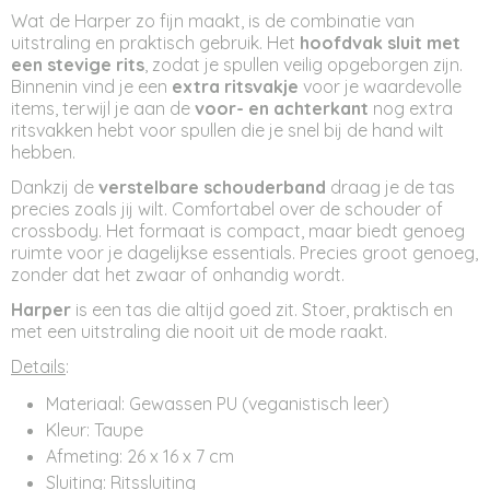
Wat de Harper zo fijn maakt, is de combinatie van
uitstraling en praktisch gebruik. Het
hoofdvak sluit met
een stevige rits
, zodat je spullen veilig opgeborgen zijn.
Binnenin vind je een
extra ritsvakje
voor je waardevolle
items, terwijl je aan de
voor- en achterkant
nog extra
ritsvakken hebt voor spullen die je snel bij de hand wilt
hebben.
Dankzij de
verstelbare schouderband
draag je de tas
precies zoals jij wilt. Comfortabel over de schouder of
crossbody. Het formaat is compact, maar biedt genoeg
ruimte voor je dagelijkse essentials. Precies groot genoeg,
zonder dat het zwaar of onhandig wordt.
Harper
is een tas die altijd goed zit. Stoer, praktisch en
met een uitstraling die nooit uit de mode raakt.
Details
:
Materiaal: Gewassen PU (veganistisch leer)
Kleur: Taupe
Afmeting: 26 x 16 x 7 cm
Sluiting: Ritssluiting