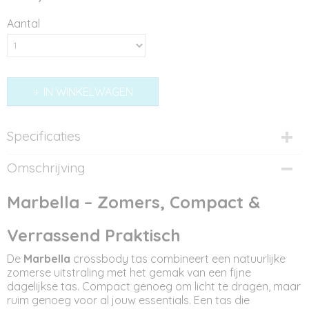
Aantal
IN WINKELWAGEN
Specificaties
Productcode
Omschrijving
ST12327
Afmetingen (l,b,h)
Marbella – Zomers, Compact &
27,50 x 6 x 22 cm
Verrassend Praktisch
De
Marbella
crossbody tas combineert een natuurlijke
zomerse uitstraling met het gemak van een fijne
dagelijkse tas. Compact genoeg om licht te dragen, maar
ruim genoeg voor al jouw essentials. Een tas die