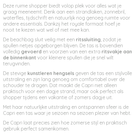
Deze ruime shopper biedt volop plek voor alles wat je
graag meeneemt. Denk aan een strandlaken, zonnebril,
waterfles, tijdschrift en natuurlijk nog genoeg ruimte voor
andere essentials. Dankzij het royale formaat hoef je
nooit te kiezen wat wel of niet mee kan.
De beachbag sluit veilig met een
ritssluiting
, zodat je
spullen netjes opgeborgen blijven. De tas is bovendien
volledig
gevoerd
en voorzien van een extra
ritsvakje aan
de binnenkant
voor kleinere spullen die je snel wilt
terugvinden.
De stevige
kunstleren hengsels
geven de tas een stijlvolle
uitstraling en zijn lang genoeg om comfortabel over de
schouder te dragen. Dat maakt de Capri niet alleen
praktisch voor een dagje strand, maar ook perfect als
shopper tijdens een vakantie of zomers dagje uit.
Met haar natuurlijke uitstraling en ontspannen sfeer is de
Capri een tas waar je seizoen na seizoen plezier van hebt.
De Capri laat precies zien hoe zomerse stijl en praktisch
gebruik perfect samenkomen.