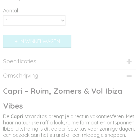
Aantal
IN WINKELWAGEN
Specificaties
Productcode
Omschrijving
BBB11089
Afmetingen (l,b,h)
Capri – Ruim, Zomers & Vol Ibiza
55 x 23 x 35 cm
Vibes
De
Capri
strandtas brengt je direct in vakantiesferen. Met
haar natuurlijke raffia look, ruime formaat en ontspannen
Ibiza-uitstraling is dit de perfecte tas voor zonnige dagen,
een bezoek aan het strand of een middagje shoppen.